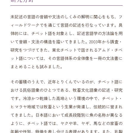
未記述の言語の音韻や文法のしくみの解明に関心をもち、フ
ィールドワークでを通じて言語の記述を行なっています。具
体的には、チベット語を対象とし、記述言語学の方法論を用
いて音韻・文法の構造を描いてきました。2003年から調査・
研究をつづけてきた、東北チベットで話されるアムド・チベ
ット語については、その言語体系の全体像を一冊の文法書に
まとめることも試みました。
その蓄積のうえで、近年とりくんでいるのが、チベット語に
おける民俗語彙のひとつである、牧畜文化語彙の記述・研究
です。冷涼かつ乾燥した高地という環境の中で、チベット・
ヒマラヤ地域では牧畜という生業が発達し、伝統的に営まれ
てきました。日本語において成長段階別に魚の名称が異なる
ように、チベット語では、ヤクや羊、ヤギ、馬などの家畜の
年齢や性別、特徴を表し分ける表現があります。また、乳製