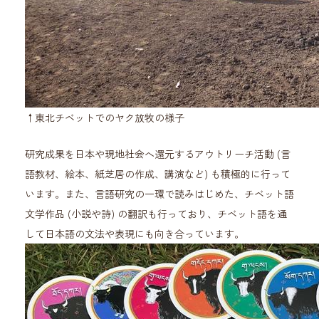
↑東北チベットでのヤク放牧の様子
研究成果を日本や現地社会へ還元するアウトリーチ活動 (言
語教材、絵本、紙芝居の作成、講演など) も積極的に行って
います。また、言語研究の一環で読みはじめた、チベット語
文学作品 (小説や詩) の翻訳も行っており、チベット語を通
して日本語の文法や表現にも向き合っています。