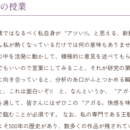
の授業
業ではなるべく私自身が〝アツい!!〟と思える、
ん私が熱くなっているだけでは何の意味もありま
の中を活発に動かして、積極的に意見を述べても
でもいいので言葉にしてみること、それが研究の第
に向き合っていると、分析の糸口がふとつかめる
と、これは面白いぞ!! と、なんというか、〝ア
を通して、皆さんにはぜひこの〝アガる〟快感を
で臨むことが必須です。 なお、私の専門である王
よそ500年の歴史があり、数多くの作品が残され