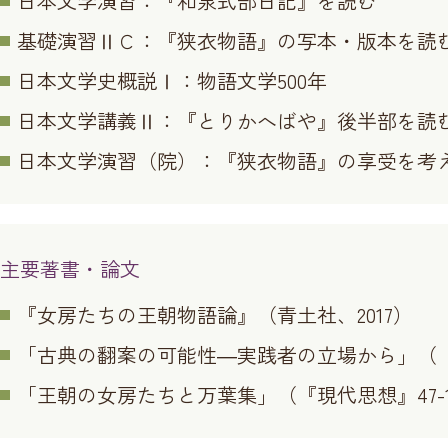
日本文学演習：
『和泉式部日記』を読む
基礎演習ⅡＣ：
『狭衣物語』の写本・版本を読
日本文学史概説Ⅰ：
物語文学500年
日本文学講義Ⅱ：
『とりかへばや』後半部を読
日本文学演習（院）：
『狭衣物語』の享受を考
主要著書・論文
『女房たちの王朝物語論』
（青土社、2017）
「古典の翻案の可能性―実践者の立場から」
（『
「王朝の女房たちと万葉集」
（『現代思想』47-1