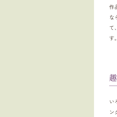
作
な
て
す
趣
い
ン