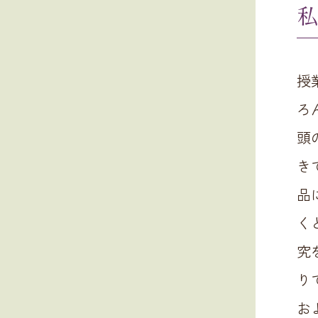
私
授
ろ
頭
き
品
く
究
り
お