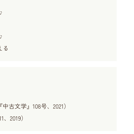
む
む
える
中古文学』108号、2021）
1、2019）