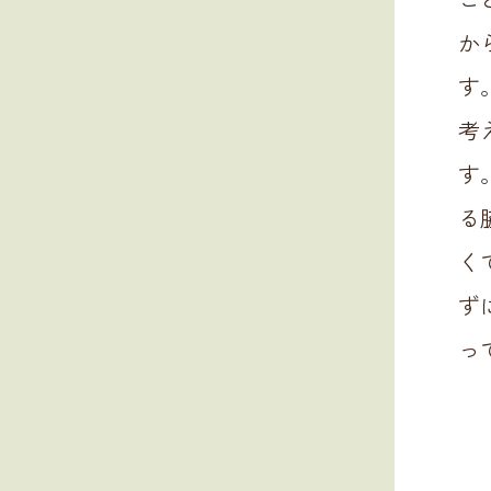
か
す
考
す
る
く
ず
っ