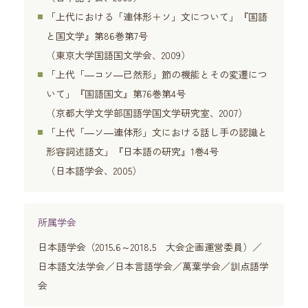
「上代における「連体形＋ソ」文について」『国語
と国文学』第86巻第7号
（東京大学国語国文学会、2009）
「上代「―コソ―已然形」節の機能とその変遷につ
いて」『国語国文』第76巻第4号
（京都大学文学部国語学国文学研究室、2007）
「上代「―ソ―連体形」文における話し手の認識と
形容詞述語文」『日本語の研究』1巻4号
（日本語学会、2005）
所属学会
日本語学会（2015.6～2018.5 大会企画運営委員）／
日本語文法学会／日本言語学会／萬葉学会／訓点語学
会