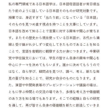
私の専門領域である日本語学は、日本語母語話者が常日頃当
たり前のように話している日本語そのものが研究対象です。
授業では、身近すぎて「当たり前」になっている「日本語」
そのものを見つめ直す視点を持つことを大事にしています。
日本語を改めて知ることで言葉に対する興味や関心が育ちま
す。またその歴史から現在使っている日本語が、古代から連
綿と受け継がれ少しずつ変化してきたものであることを知る
ことで、言語を客観的に観察する力が身につきます。卒業研
究や学位論文においては、学生の皆さん自身の興味や関心を
中心にテーマを決めてもらいます。誰かに決めてもらうので
はなく、自ら学び、疑問点を見つけ、調べ、考え、新たな発
見の喜びを知ることで、研究が自分のものになります。ま
た、演習や中間発表等のプレゼンテーションや議論の場は、
ともに学ぶ仲間との交流の場であり、多様な考え方や価値観
のあり方を知る場でもあります。そこでの経験と自らの研究
を通して、再び皆さん自身の価値観を新たに創造していきま