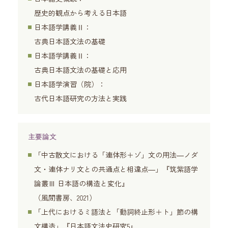
歴史的観点から考える日本語
日本語学講義Ⅱ：
古典日本語文法の基礎
日本語学講義Ⅱ：
古典日本語文法の基礎と応用
日本語学演習（院）：
古代日本語研究の方法と実践
主要論文
「中古散文における「連体形＋ゾ」文の用法―ノダ
文・連体ナリ文との共通点と相違点―」『筑紫語学
論叢Ⅲ 日本語の構造と変化』
（風間書房、2021）
「上代におけるミ語法と「動詞終止形＋ト」節の構
文構造」『日本語文法史研究5』