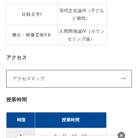
現代文化論Ⅲ（子ども
比較文学Ⅰ
と個性）
人間関係論Ⅳ（カウン
舞台・映像芸術ⅡＢ
セリング論）
アクセス
アクセスマップ
授業時間
時限
授業時間
1
8：
45
～
10
：
30