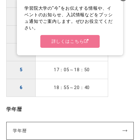
学習院大学の"今"をお伝えする情報や、イ
ベントのお知らせ、入試情報などをプッシ
2
10：
40
～
12
：
25
ュ通知でご案内します。ぜひお役立てくだ
さい。
3
13：
15
～
15
：
00
詳しくはこちら
4
15：
10
～
16
：
55
5
17：
05
～
18
：
50
6
18：
55
～
20
：
40
学年暦
学年暦