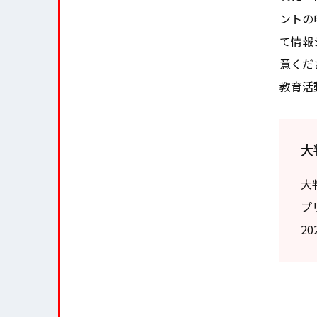
ントの
て
情報
意くだ
教育活
大
大
プ
2