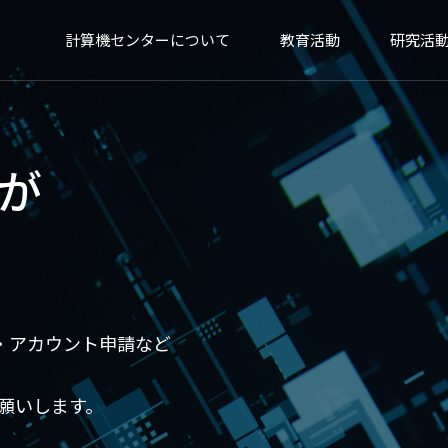
ター
計算機センターについて
教育活動
研究活
が
ル・アカウント申請など
お願いします。