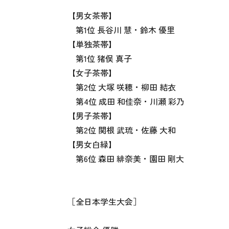
【男女茶帯】
第1位 長谷川 慧・鈴木 優里
【単独茶帯】
第1位 猪俣 真子
【女子茶帯】
第2位 大塚 咲穂・柳田 結衣
第4位 成田 和佳奈・川瀬 彩乃
【男子茶帯】
第2位 関根 武琉・佐藤 大和
【男女白緑】
第6位 森田 緋奈美・園田 剛大
［全日本学生大会］