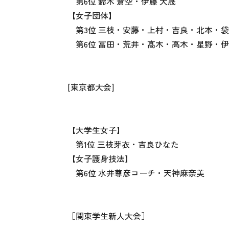
第6位 鈴木 蒼空・伊藤 大晟
【女子団体】
第3位 三枝・安藤・上村・吉良・北本・
第6位 冨田・荒井・髙木・高木・星野・
[東京都大会]
【大学生女子】
第1位 三枝芽衣・吉良ひなた
【女子護身技法】
第6位 水井尊彦コーチ・天神麻奈美
［関東学生新人大会］