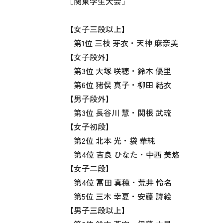
［関東学生大会」
【女子三段以上】
第1位 三枝 芽衣・天神 麻奈美
【女子段外】
第3位 大塚 咲穂・鈴木 優里
第6位 猪俣 真子・柳田 結衣
【男子段外】
第3位 長谷川 慧・関根 武琉
【女子初段】
第2位 北本 光・袋 華純
第4位 吉良 ひなた・中西 美悠
【女子二段】
第4位 冨田 真穂・荒井 怜名
第5位 三木 幸夏・安藤 詩絵
【男子三段以上】