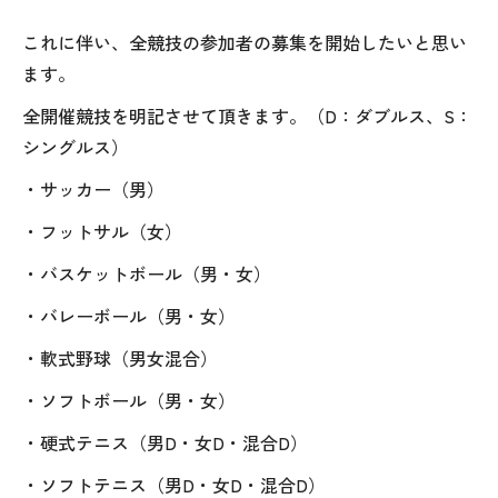
これに伴い、全競技の参加者の募集を開始したいと思い
ます。
全開催競技を明記させて頂きます。（
D
：ダブルス、
S
：
シングルス）
・サッカー（男）
・フットサル（女）
・バスケットボール（男・女）
・バレーボール（男・女）
・軟式野球（男女混合）
・ソフトボール（男・女）
・硬式テニス（男
D
・女
D
・混合
D
）
・ソフトテニス（男
D
・女
D
・混合
D
）