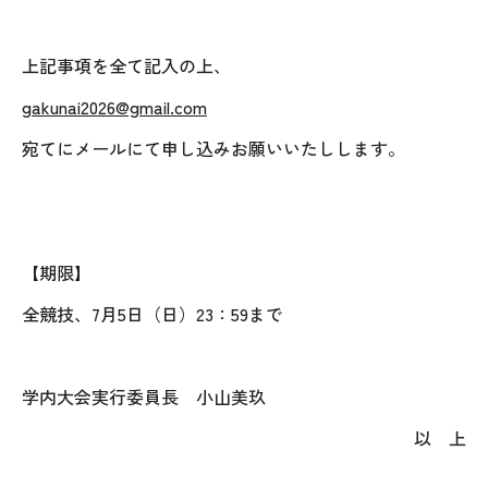
上記事項を全て記入の上、
gakunai2026@gmail.com
宛てにメールにて申し込みお願いいたしします。
【期限】
全競技、
7
月
5
日（日）
23
：
59
まで
学内大会実行委員長 小山美玖
以 上