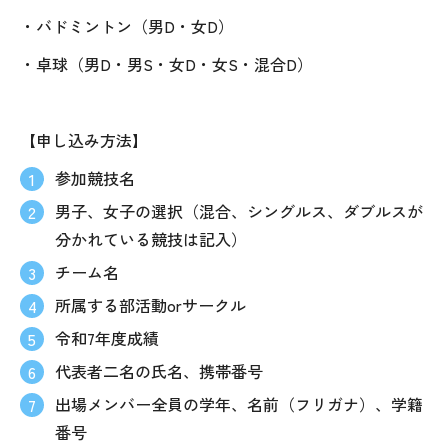
・バドミントン（男
D
・女
D
）
・卓球（男
D
・男
S
・女
D
・女
S
・混合
D
）
【申し込み方法】
参加競技名
男子、女子の選択（混合、シングルス、ダブルスが
分かれている競技は記入）
チーム名
所属する部活動
or
サークル
令和
7
年度成績
代表者二名の氏名、携帯番号
出場メンバー全員の学年、名前（フリガナ）、学籍
番号