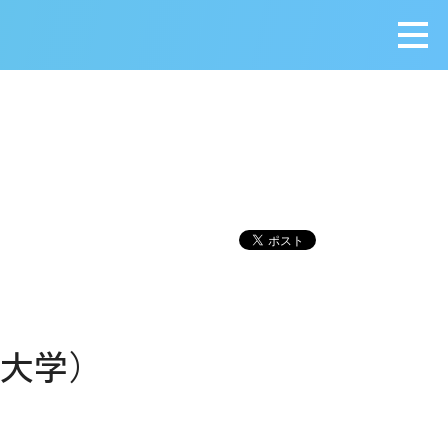
メニ
田大学）