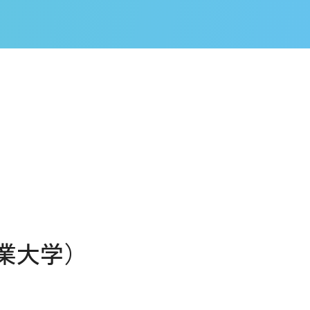
）
業大学）