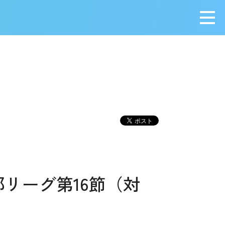
メニ
部リーグ第16節（対