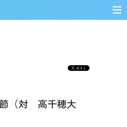
メニ
2節（対 高千穂大