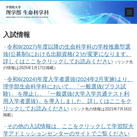
入試情報
令和9(2027)年度以降の生命科学科の学校推薦型選
・
抜(公募制)における出願資格(２)が変更になります。
詳しくはここをクリックして
お読みください
（リンク先
の情報は2025年1月17日掲載）
令和6(2024)年度入学者選抜(2024年2月実施)より、
・
理学部生命科学科において、「一般選抜(プラス試
験)
」 を廃止し、「一般選抜(大学入学共通テスト利
用入学者選抜)」を導入しました。詳しくはここをク
リックして
お読みください
（リンク先の情報は2021年7月16日
掲載）
その他の入試情報は、ここをクリックして学習院大
・
学アドミッションセンターのサイトでご覧ください