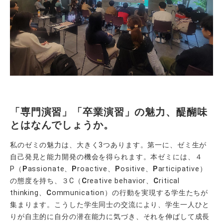
「専門演習」「卒業演習」の魅力、醍醐味
とはなんでしょうか。
私のゼミの魅力は、大きく3つあります。第一に、ゼミ生が
自己発見と能力開発の機会を得られます。本ゼミには、４
P（
P
assionate、
P
roactive、
P
ositive、
P
articipative）
の態度を持ち、３C（
C
reative behavior、
C
ritical
thinking、
C
ommunication）の行動を実現する学生たちが
集まります。こうした学生同士の交流により、学生一人ひと
りが自主的に自分の潜在能力に気づき、それを伸ばして成長