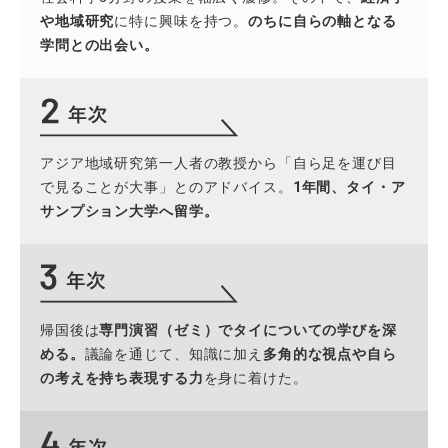
や地域研究
に特に興味を持つ。
のちに自らの軸となる
学問との出会い。
アジア地域研究第一人者の教授から「自ら足を運び目
で見ることが大事」とのアドバイス。
1年間、タイ・ア
サンプション大学へ留学。
帰国後は
専門演習（ゼミ）でタイについての学びを深
める。
議論を通じて、知識に加え
多角的な視点や自ら
の考えを持ち表現する力
を身に着けた。