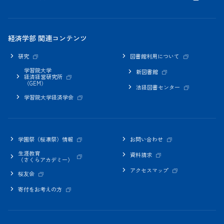
経済学部 関連コンテンツ
研究
図書館利用について
学習院大学
新図書館
経済経営研究所
（GEM）
法経図書センター
学習院大学経済学会
学園祭（桜凛祭）情報
お問い合わせ
生涯教育
資料請求
（さくらアカデミー）
アクセスマップ
桜友会
寄付をお考えの方