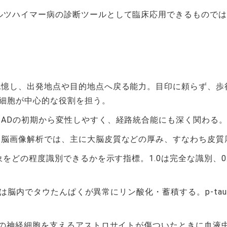
ルツハイマー病の診断ツールとして臨床応用できるもので
記憶し、出発地点や目的地点へ戻る能力。目印に頼らず、歩
細胞が中心的な役割を担う。
ADの初期から変性しやすく、経路統合能にも深く関わる
。脳画像解析では、主に大脳皮質などの厚み、すなわち皮質
をどの程度識別できるかを示す指標。1.0は完全な識別、0.5
では脳内でタウたんぱくが異常にリン酸化・蓄積する。p-ta
の神経細胞を支えるアストロサイトが傷ついたときに血液