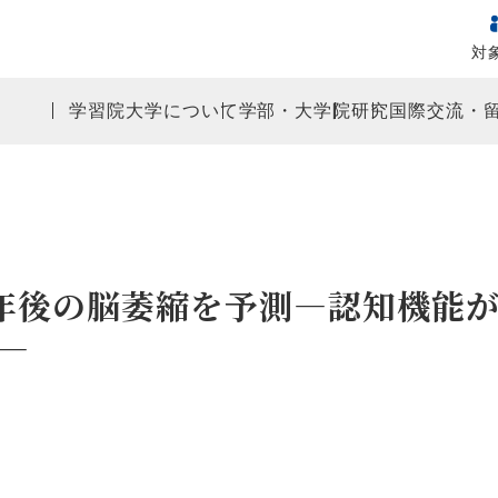
対
学習院大学について
学部・大学院
研究
国際交流・
が1年後の脳萎縮を予測―認知機能
―