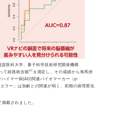
滋賀医科大学、量子科学技術研究開発機構
※1
使って経路統合能
を測定し、その成績から海馬傍
ツハイマー病(AD)関連バイオマーカー（p-
度エラー」は加齢との関連が弱く、初期の病理変化
文として掲載されました。