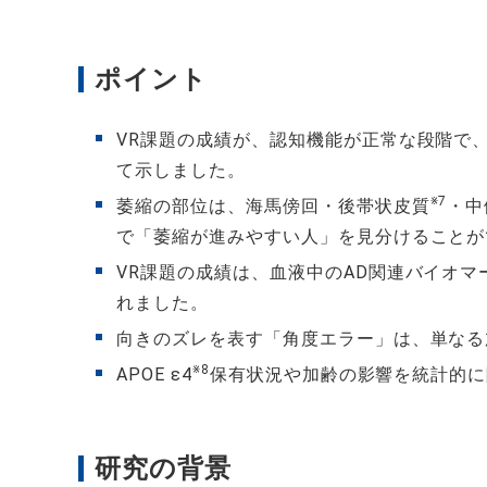
ポイント
VR課題の成績が、認知機能が正常な段階で
て示しました。
※7
萎縮の部位は、海馬傍回・後帯状皮質
・中
で「萎縮が進みやすい人」を見分けることが
VR課題の成績は、血液中のAD関連バイオマー
れました。
向きのズレを表す「角度エラー」は、単なる
※8
APOE ε4
保有状況や加齢の影響を統計的に
研究の背景