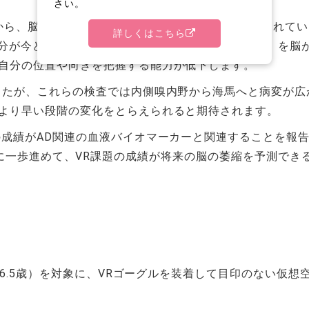
さい。
から、脳の中で静かに変化が始まっていることが知られて
詳しくはこちら
分が今どこにいるか」「どの方向に向かっているか」を脳
自分の位置や向きを把握する能力が低下します。
たが、これらの検査では内側嗅内野から海馬へと病変が広
より早い段階の変化をとらえられると期待されます。
AD関連の血液バイオマーカーと関連することを報告していました（
究では、さらに一歩進めて、VR課題の成績が将来の脳の萎縮を予
56.5歳）を対象に、VRゴーグルを装着して目印のない仮