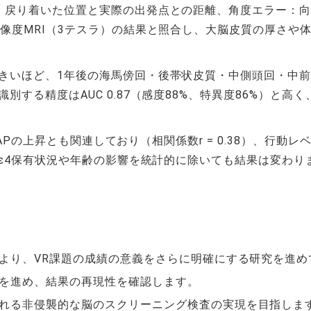
：戻り着いた位置と実際の出発点との距離、角度エラー：向
解像度MRI（3テスラ）の結果と照合し、大脳皮質の厚さや
きいほど、1年後の海馬傍回・後帯状皮質・中側頭回・中前
する精度はAUC 0.87（感度88%、特異度86%）と高
FAPの上昇とも関連しており（相関係数r = 0.38）、行
 ε4保有状況や年齢の影響を統計的に除いても結果は変わり
により、VR課題の成績の意義をさらに明確にする研究を進め
を進め、結果の再現性を確認します。
れる非侵襲的な脳のスクリーニング検査の実現を目指しま