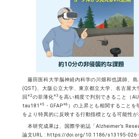
藤田医科大学脳神経内科学の川畑和也講師、島
(QST)、大阪公立大学、東京都立大学、名古屋
※2
※3
回
の菲薄化
を高い精度で判別できること（AU
※5
※6
tau181
・GFAP
）の上昇とも相関することを
をより特異的に反映する行動指標となる可能性が
本研究成果は、国際学術誌「Alzheimer's Res
論文URL : https://doi.org/10.1186/s13195-026