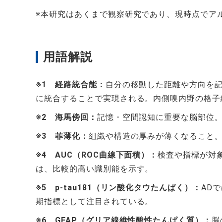
※本研究はあくまで観察研究であり、現時点でア
用語解説
※1 経路統合能：
自分の移動した距離や方向を
に統合することで実現される。内側嗅内野の格子
※2 海馬傍回：
記憶・空間認知に重要な脳部位。
※3 菲薄化：
組織や構造の厚みが薄くなること
※4 AUC（ROC曲線下面積）：
検査や指標が対象
は、比較的高い識別能を示す。
※5 p-tau181（リン酸化タウたんぱく）：
AD
期指標として注目されている。
※6 GFAP（グリア線維性酸性たんぱく質）：
脳