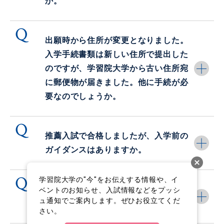
か。
2025.03.18
その他
入試・入学
学習院大学について
東京12大学進学フェア2025(全国７都市開催)のお
出願時から住所が変更となりました。
知らせ
入学手続書類は新しい住所で提出した
のですが、学習院大学から古い住所宛
2025.01.17
入試・入学
学習院大学について
に郵便物が届きました。他に手続が必
2025年オープンキャンパス日程のお知らせ
要なのでしょうか。
2025.01.10
入試・入学
大学入学共通テスト当日の事務取扱について（アド
推薦入試で合格しましたが、入学前の
ミッションセンター）
ガイダンスはありますか。
学習院大学の"今"をお伝えする情報や、イ
入学手続書類の書き方について知りた
ベントのお知らせ、入試情報などをプッシ
ュ通知でご案内します。ぜひお役立てくだ
い場合、どうすればよいですか。
さい。