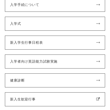
"不安ゼロ"で大学生活をスタート！学生生活相談会
入学手続について
を開催しました！
2026.04.20
その他
入試・入学
入学式
学習院大学について
東京12大学進学フェア2026(全国７都市開催)のお
知らせ
新入学生行事日程表
2026.03.23
入試・入学
学習院大学について
学部・大学院
入学者向け英語能力試験実施
2026年オープンキャンパス日程のお知らせ
2026.02.20
入試・入学
学生生活
健康診断
学習院大学について
＃春から学習院 先輩たちのメッセージ&カバンの
中身を見てみよう
新入生歓迎行事