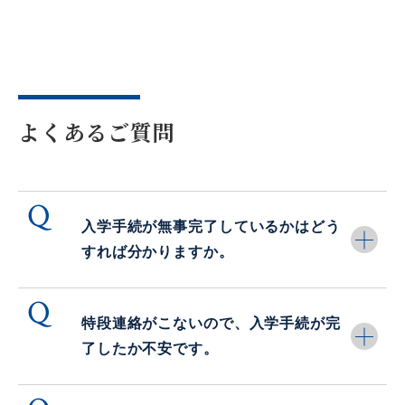
2026.01.22
入試・入学
令和８（2026）年度一般選抜（コア試験・プラス
試験）実施に伴う入構規制について
2025.12.19
入試・入学
よくあるご質問
年末年始の事務取扱について（アドミッションセン
ター）
2025.10.28
学生生活
入学手続が無事完了しているかはどう
2025年度大学祭（第56回桜凛祭）の特設サイトが
開設されました
すれば分かりますか。
2025.10.23
入試・入学
学生生活
特段連絡がこないので、入学手続が完
令和７年度「学習院大学荒井喜八郎記念給付奨学
了したか不安です。
金」の申請について
2025.10.01
学生生活