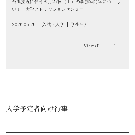
台風接近に伴う６月27日（土）の事務室閉室につ
いて（大学アドミッションセンター）
2026.05.25
入試・入学
学生生活
令和８年度「学習院大学家計急変奨学金（春採
用）」の申請について
View all
2026.05.22
入試・入学
学生生活
令和８年度「学習院大学大学院スカラーズ・ファン
ド」の申請について
2026.05.14
入試・入学
学習院大学について
学部・大学院
2026年6月6日（土）国際文化交流学部オープンキ
入学予定者向け行事
ャンパスについて
2026.04.21
学生生活