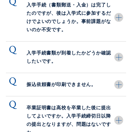
入学手続（書類郵送・入金）は完了し
【大学院修士課程進学予定者向け】 令和８年度 特
たのですが、後は入学式に参加するだ
に優れた業績による返還免除内定候補者制度につい
て
けでよいのでしょうか。事前課題がな
いのか不安です。
2025.07.30
入試・入学
令和８（2026）年度総合型選抜（AO）及び学校推
薦型選抜（公募制）における出願期間の窓口受付に
入学手続書類が到着したかどうか確認
ついて
したいです。
2025.07.25
入試・入学
振込依頼書が印刷できません。
令和７年度夏季休暇期間中の事務取扱について（ア
ドミッションセンター）
2025.05.01
学生生活
卒業証明書は高校を卒業した後に提出
してよいですか。入学手続締切日以降
"不安ゼロ"で大学生活スタート！大盛況の学生生活
相談会
の提出となりますが、問題はないです