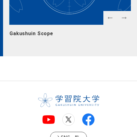
Gakushuin Scope
キ