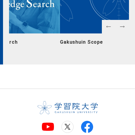
Gakushuin Scope
キ