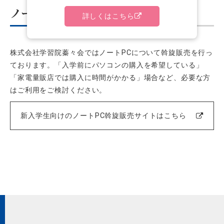
ノートPCの斡旋販売
詳しくはこちら
株式会社学習院蓁々会ではノートPCについて斡旋販売を行っ
ております。「入学前にパソコンの購入を希望している」
「家電量販店では購入に時間がかかる」場合など、必要な方
はご利用をご検討ください。
新入学生向けのノートPC斡旋販売サイトはこちら