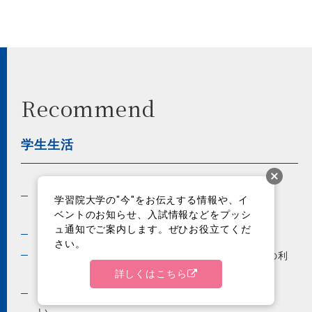
Recommend
学生生活
学内情報誌・ガイドブッ
授業関連情報
学習院大学の"今"をお伝えする情報や、イ
ク
ベントのお知らせ、入試情報などをプッシ
ュ通知でご案内します。ぜひお役立てくだ
アルバイト
福利厚生サービス
さい。
特に注意しましょう
ソーシャルメディアの利
用
詳しくはこちら
遺失物・拾得物の取り扱
学内でケガをした時
い