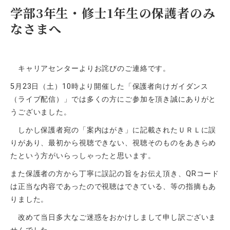
学部3年生・修士1年生の保護者のみ
なさまへ
キャリアセンターよりお詫びのご連絡です。
5月
23
日（土）
10
時より開催した「保護者向けガイダンス
（ライブ配信）」では多くの方にご参加を頂き誠にありがと
うございました。
しかし保護者宛の「案内はがき」に記載されたＵＲＬに誤
りがあり、最初から視聴できない、視聴そのものをあきらめ
たという方がいらっしゃったと思います。
また保護者の方から丁寧に誤記の旨をお伝え頂き、
QR
コード
は正当な内容であったので視聴はできている、等の指摘もあ
りました。
改めて当日多大なご迷惑をおかけしまして申し訳ございま