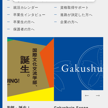
主な就活支援プログラム
就職・進学データ
就活カレンダー
資格取得サポート
卒業生インタビュー
進路が決定した方へ
卒業生の方へ
企業の方へ
保護者の方へ
Gakushuin Scope
G