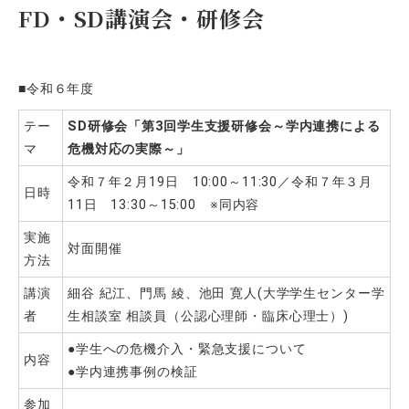
FD・SD講演会・研修会
■令和６年度
テー
SD
研修会「第3回学生支援研修会～学内連携による
マ
危機対応の実際～」
令和７年２月19日 10:00～11:30／令和７年３月
日時
11日 13:30～15:00 ※同内容
実施
対面開催
方法
講演
細谷 紀江、門馬 綾、池田 寛人(大学学生センター学
者
生相談室 相談員（公認心理師・臨床心理士）)
●学生への危機介入・緊急支援について
内容
●学内連携事例の検証
参加