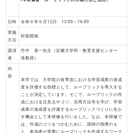
日時
令和６年９月12日 13:00～16:00
実施
対面開催
方法
講演
竹中 喜一先生（近畿大学
IR
・教育支援センター
者
准教授）
内
容
本学では、大学院の各専攻における学習成果の達成
度を評価する指標として、ルーブリックを導入する
ことが決定しています。そこで、ルーブリックの作
成における注意点やコツ、活用方法等を学び、学習
成果の達成度を評価するルーブリックづくりに生か
す機会として本研修を行いました。なお、本研修で
は、作成のコツをつかむために、講師の指導のも
と、参加者が実際にルーブリックを作成するワーク