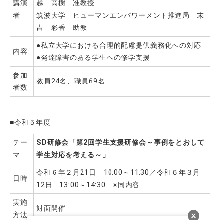
講演
越 高樹 准教授
者
筑波大学 ヒューマンエンパワーメント推進局 末
吉 彩香 助教
●私立大学における合理的配慮提供義務化への対応
内容
●発達障害のある学生への修学支援
参加
教員24名、職員69名
者数
■令和５年度
テー
SD
研修会「第2回学生支援研修会～事例をとおして
マ
学生対応を考える～」
令和６年２月21日 10:00～11:30／令和６年３月
日時
12日 13:00～14:30 ※同内容
実施
対面開催
方法