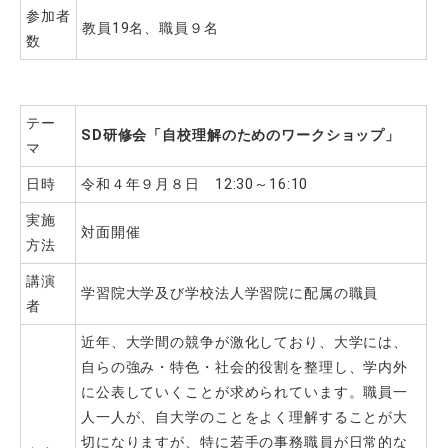
参加者
教員19名、職員９名
数
テー
SD
研修会「自校理解のためのワークショップ」
マ
日時
令和４年９月８日 12:30～16:10
実施
対面開催
方法
講演
学習院大学及び学校法人学習院に配属の職員
者
近年、大学間の競争が激化しており、大学には、
自らの強み・特色・社会的役割を整理し、学内外
に公表していくことが求められています。職員一
人一人が、自大学のことをよく理解することが大
切になりますが、特に若手の事務職員が日常的な