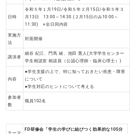
令和５年１月19日/令和５年２月15日/令和５年３
日時
月13日 13:00～14:30 (２月15日のみ10:00～
11:30) ※全日同内容
実施方
対面開催
法
細谷 紀江、門馬 綾、池田 寛人(大学学生センター
講演者
学生相談室 相談員（公認心理師・臨床心理士）)
●学生支援の上で、特に知っておきたい疾患・障害
内容
について
●学生対応のヒントについて考える
参加者
職員102名
数
FD
研修会
「学生の学びに結びつく効果的な
105
分
テーマ