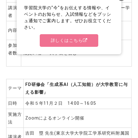
学習院大学の"今"をお伝えする情報や、イ
講演
細谷 紀江、門馬 綾、池田 寛人(大学学生センター学
ベントのお知らせ、入試情報などをプッシ
者
生相談室 相談員（公認心理師・臨床心理士）)
ュ通知でご案内します。ぜひお役立てくだ
●学生対応の事例検証について
さい。
内容
●職員のメンタルヘルスケアについて
詳しくはこちら
参加
者数
職員84名 ※大学長を含む
FD
研修会
「生成系
AI
（人工知能）が大学教育に与
テーマ
える影響
」
日時
令和５年11月２日 14:00～16:05
実施方
Zoomによるオンライン開催
法
吉田 塁 先生(東京大学大学院工学系研究科附属国
講演者