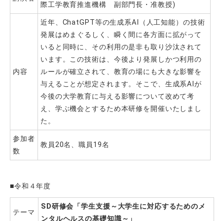
際工学教育推進機構 副部門長・准教授)
近年、
ChatGPT
等の生成系
AI
（人工知能）の技術
発展はめまぐるしく、瞬く間に各方面に拡がって
いると同時に、その利用の是非も取り沙汰されて
います。この技術は、今後より発展しかつ利用の
内容
ルールが確立されて、教育の場にも大きな影響を
与えることが想定されます。そこで、生成系
AI
が
今後の大学教育に与える影響について改めて考
え、学ぶ機会とするため本研修を開催いたしまし
た。
参加者
教員20名、職員19名
数
■令和４年度
SD
研修会「学生支援～大学生に対応するためのメ
テーマ
ンタルヘルスの基礎知識～」