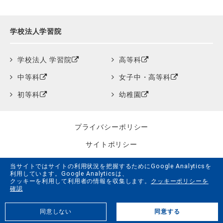
学校法人学習院
学校法人 学習院
高等科
中等科
女子中・高等科
初等科
幼稚園
プライバシーポリシー
サイトポリシー
クッキーポリシー
当サイトではサイトの利用状況を把握するためにGoogle Analyticsを
利用しています。Google Analyticsは、
サイトマップ
クッキーを利用して利用者の情報を収集します。
クッキーポリシーを
確認
学習院創立150周年記念事業特設サイト
同意しない
同意する
G.LiFE Web