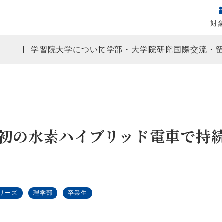
対
学習院大学について
学部・大学院
研究
国際交流・
初の水素ハイブリッド電車で持
リーズ
理学部
卒業生