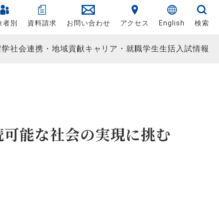
象者別
資料請求
お問い合わせ
アクセス
English
検索
留学
社会連携・地域貢献
キャリア・就職
学生生活
入試情報
続可能な社会の実現に挑む