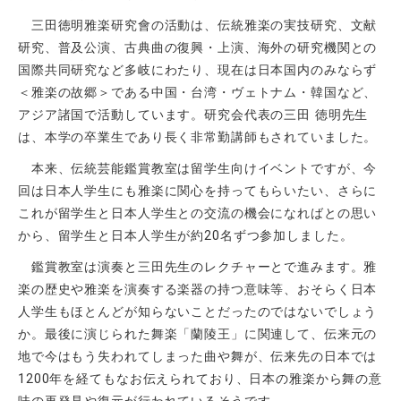
三田徳明雅楽研究會の活動は、伝統雅楽の実技研究、文献
研究、普及公演、古典曲の復興・上演、海外の研究機関との
国際共同研究など多岐にわたり、現在は日本国内のみならず
＜雅楽の故郷＞である中国・台湾・ヴェトナム・韓国など、
アジア諸国で活動しています。研究会代表の三田 徳明先生
は、本学の卒業生であり長く非常勤講師もされていました。
本来、伝統芸能鑑賞教室は留学生向けイベントですが、今
回は日本人学生にも雅楽に関心を持ってもらいたい、さらに
これが留学生と日本人学生との交流の機会になればとの思い
から、留学生と日本人学生が約
20
名ずつ参加しました。
鑑賞教室は演奏と三田先生のレクチャーとで進みます。雅
楽の歴史や雅楽を演奏する楽器の持つ意味等、おそらく日本
人学生もほとんどが知らないことだったのではないでしょう
か。最後に演じられた舞楽「蘭陵王」に関連して、伝来元の
地で今はもう失われてしまった曲や舞が、伝来先の日本では
1200
年を経てもなお伝えられており、日本の雅楽から舞の意