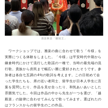
唐楽舞楽「蘭陵王」
ワークショップでは、雅楽の曲に合わせて歌う「今様」を
実際につくる体験をしました。「今様」は平安時代中期から
鎌倉時代にかけて流行した歌謡の一種で、当時の最先端の流
行歌。貴族から庶民まで幅広い層に愛好されたそうです。参
加者は各自七五調の
4
句の歌詞を考えます。この日初めて会
った学生たちも、席の近い者同士、留学生が日本人学生に言
葉を質問したり、作品を見せ合ったり、和気あいあいとした
雰囲気でした。今回は作品の中から先生が一つを選び、「越
殿楽」の旋律に合わせてみんなで歌ってみます。選ばれたの
はフランスからの留学生のこの作品。