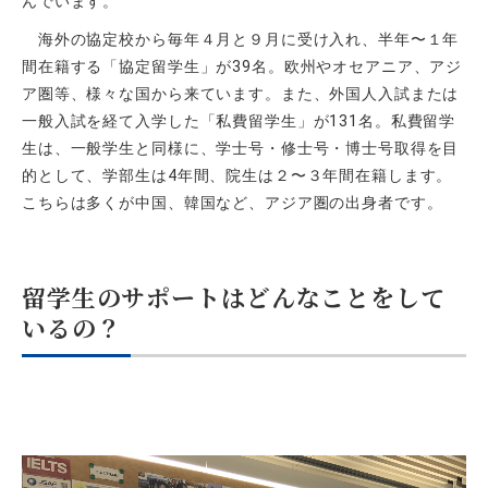
んでいます。
海外の協定校から毎年４月と９月に受け入れ、半年〜１年
間在籍する「協定留学生」が
39
名。欧州やオセアニア、アジ
ア圏等、様々な国から来ています。また、外国人入試または
一般入試を経て入学した「私費留学生」が
131
名。私費留学
生は、一般学生と同様に、学士号・修士号・博士号取得を目
的として、学部生は
4
年間、院生は２〜３年間在籍します。
こちらは多くが中国、韓国など、アジア圏の出身者です。
留学生のサポートはどんなことをして
いるの？