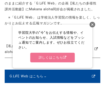
のままに紹介する「G.LiFE Web」の企画【私たちの多様性
課外活動篇】にMakana aloha同好会が掲載されました。
※「G.LiFE Web」 は
学校法人学習院の情報を
楽しく、しっ
かりとお伝えする
広報マガジンです。
学習院大学の"今"をお伝えする情報や、イ
ベントのお知らせ、入試情報などをプッシ
ュ通知でご案内します。ぜひお役立てくだ
【私たちの多様性】課外活動篇 Case 32 Makana
さい。
aloha同好会
詳しくはこちら
G.LiFE Web はこちら→