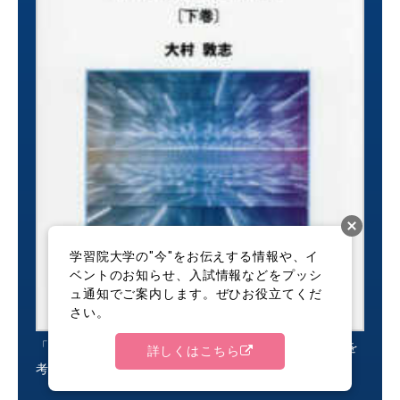
学習院大学の"今"をお伝えする情報や、イ
ベントのお知らせ、入試情報などをプッシ
ュ通知でご案内します。ぜひお役立てくだ
さい。
「第三の民法」、その先へ 〈下巻〉 - 新・民法改正を
詳しくはこちら
考える