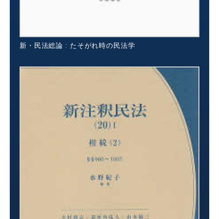
新・民法総論 : たそがれ時の民法学