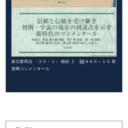
新注釈民法 〈２０－１〉 相続 ２ §§９６０～１０ 有
斐閣コンメンタール