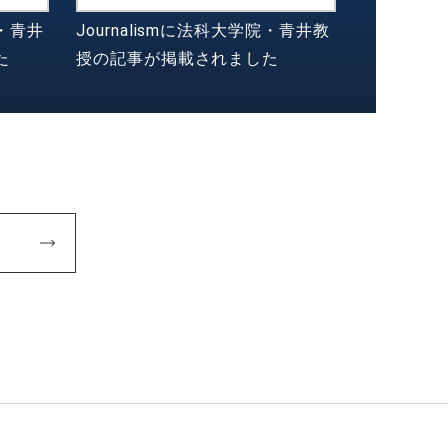
・青井
Journalismに法科大学院・青井教
た
授の記事が掲載されました