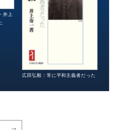
・井上
た
広田弘毅：常に平和主義者だった