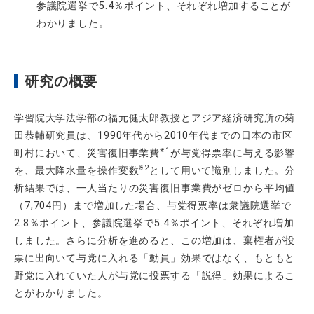
参議院選挙で
5.4
％ポイント、それぞれ増加することが
わかりました。
研究の概要
学習院大学法学部の福元健太郎教授とアジア経済研究所の菊
田恭輔研究員は、
1990
年代から
2010
年代までの日本の市区
※1
町村において、災害復旧事業費
が与党得票率に与える影響
※2
を、最大降水量を操作変数
として用いて識別しました。分
析結果では、一人当たりの災害復旧事業費がゼロから平均値
（
7,704
円）まで増加した場合、与党得票率は衆議院選挙で
2.8
％ポイント、参議院選挙で
5.4
％ポイント、それぞれ増加
しました。さらに分析を進めると、この増加は、棄権者が投
票に出向いて与党に入れる「動員」効果ではなく、もともと
野党に入れていた人が与党に投票する「説得」効果によるこ
とがわかりました。