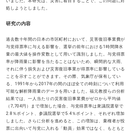
いました。本研究は、災害に着目することで、この問題に対
処しようとしました。
研究の内容
過去数十年間の日本の市区町村において、災害復旧事業費が
与党得票率に与える影響を、選挙の前年における
1
時間降水
量の最大値を操作変数として用いて識別しました。与党得票
率が降雨量に影響を当たることはないため、瞬間的な大雨、
それに伴う損失および災害復旧事業が得票率に影響している
ことを示すことができます。その際、気象庁が保有してい
る、
1991
年から
2017
年の間のほぼ全ての時刻について利用
可能な解析降雨量のデータを用いました。福元教授らの分析
結果では、一人当たりの災害復旧事業費がゼロから平均値
（
7,704
円）まで増加した場合、与党得票率は衆議院選挙で
2.8
％ポイント、参議院選挙で
5.4
％ポイント、それぞれ増加
しました。さらに分析を進めると、この増加は、棄権者が投
票に出向いて与党に入れる「動員」効果ではなく、もともと