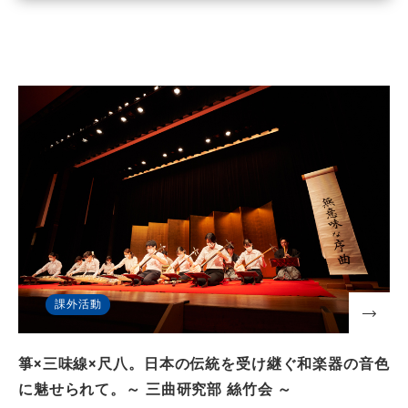
課外活動
箏×三味線×尺八。日本の伝統を受け継ぐ和楽器の音色
に魅せられて。～ 三曲研究部 絲竹会 ～