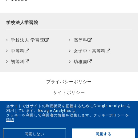
学校法人学習院
学校法人 学習院
高等科
中等科
女子中・高等科
初等科
幼稚園
プライバシーポリシー
サイトポリシー
クッキーポリシー
当サイトではサイトの利用状況を把握するためにGoogle Analyticsを
利用しています。Google Analyticsは、
サイトマップ
クッキーを利用して利用者の情報を収集します。
クッキーポリシーを
確認
学習院創立150周年記念事業特設サイト
同意しない
同意する
G.LiFE Web