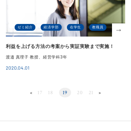
ゼミ紹介
経済学部
在学生
教職員
利益を上げる方法の考案から実証実験まで実施！
渡邉 真理子 教授、経営学科3年
2020.04.01
17
18
19
20
21
＜
＞