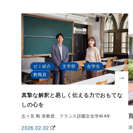
ゼミ紹介
文学部
在学生
教職員
真摯な解釈と易しく伝える力でおもてな
しの心を
志々見 剛 准教授、フランス語圏文化学科4年
2026.02.02
清