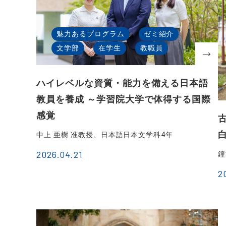
魅力あるプログラム
ゼミ紹介
文学部
在学生
教職員
ハイレベルな資質・能力を備える日本語
教員を養成 ～学習院大学で体得する国際
感覚
中上 亜樹 准教授、日本語日本文学科4年
2026.04.21
鐘
2