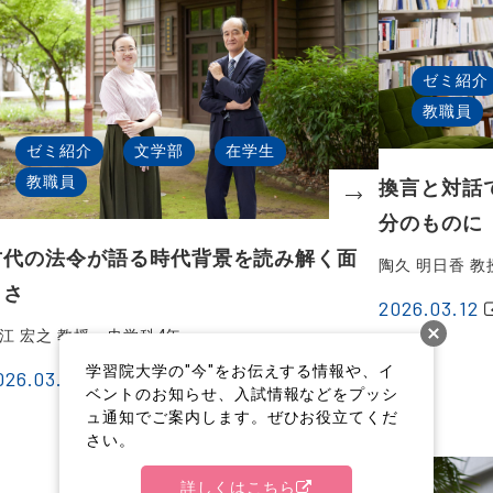
ゼミ紹介
教職員
ゼミ紹介
文学部
在学生
教職員
換言と対話
分のものに
古代の法令が語る時代背景を読み解く面
陶久 明日香 
白さ
2026.03.12
江 宏之 教授、史学科4年
学習院大学の"今"をお伝えする情報や、イ
026.03.19
ベントのお知らせ、入試情報などをプッシ
ュ通知でご案内します。ぜひお役立てくだ
さい。
詳しくはこちら