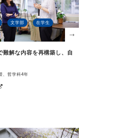
文学部
在学生
で難解な内容を再構築し、自
教授、哲学科4年