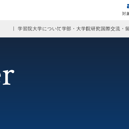
対
学習院大学について
学部・大学院
研究
国際交流・
r