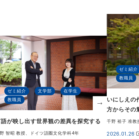
ゼミ紹介
教職員
ゼミ紹介
文学部
在学生
いにしえの
教職員
方からその
言語が映し出す世界観の差異を探究する
千野 裕子 准
2026.01.26
野 智昭 教授、ドイツ語圏文化学科4年