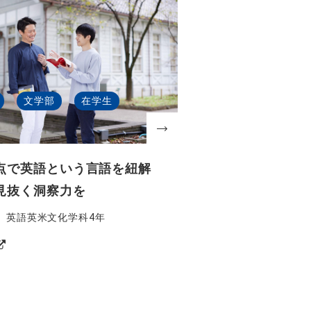
文学部
在学生
点で英語という言語を紐解
見抜く洞察力を
授、英語英米文化学科4年