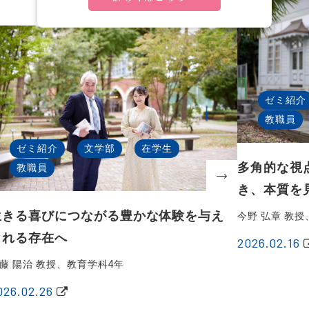
ゼミ紹介
教職員
ゼミ紹介
文学部
在学生
多角的な視
教職員
き、本質を
生きる喜びにつながる豊かな体験を与え
今野 弘章 教
られる存在へ
2026.02.16
藤 陽治 教授、教育学科4年
026.02.26