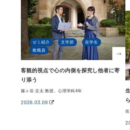
ゼミ紹介
文学部
在学生
教職員
客観的視点で心の内側を探究し他者に寄
り添う
篠ヶ谷 圭太 教授、心理学科4年
2026.03.09
佐
2