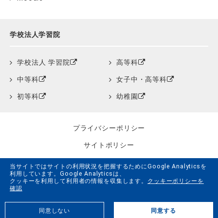
学校法人学習院
学校法人 学習院
高等科
中等科
女子中・高等科
初等科
幼稚園
プライバシーポリシー
サイトポリシー
クッキーポリシー
当サイトではサイトの利用状況を把握するためにGoogle Analyticsを
利用しています。Google Analyticsは、
サイトマップ
クッキーを利用して利用者の情報を収集します。
クッキーポリシーを
確認
学習院創立150周年記念事業特設サイト
同意しない
同意する
G.LiFE Web