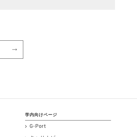
学内向けページ
G-Port