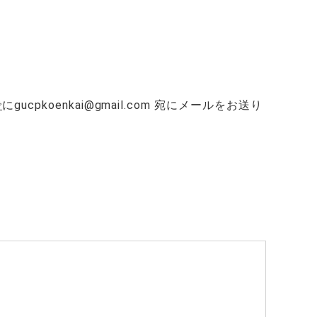
で
に
gucpkoenkai@gmail.com
宛にメールをお送り