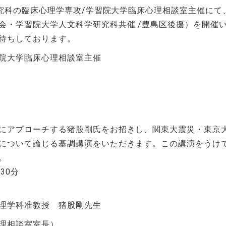
究科の臨床心理学専攻
/
学習院大学臨床心理相談室主催にて
会・学習院大学人文科学研究科共催
/
豊島区後援）を開催
待ちしております。
院大学臨床心理相談室主催
にアプローチする猪股剛氏をお招きし、関東大震災・東京
について論じる基調講演をいただきます。この講演をうけ
。
時
30
分
理学科准教授 猪股剛先生
理相談室室長）