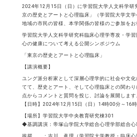
2024
年
12
月
15
日（日）に学習院大学人文科学研
京の歴史とアートと心理臨床」（学習院大学文学
地域の市民の皆様、本学関係の皆様のご参加をお
学習院大学人文科学研究科臨床心理学専攻・学習
心の健康について考える公開シンポジウム
「東京の歴史とアートと心理臨床」
【講演概要】
ユング派分析家として深層心理学的に社会や文化
てて、歴史とアート、そして心理臨床との関わり
点からコメントと質問を投じ、討論を展開します
【日時】
2024
年
12
月
15
日（日）
14
時
00
分～
16
【場所】学習院大学中央教育研究棟
301
◆基調講演：帝塚山学院大学総合心理学部総合心
挨拶 ：吉川 眞理（学習院大学教授・臨床心