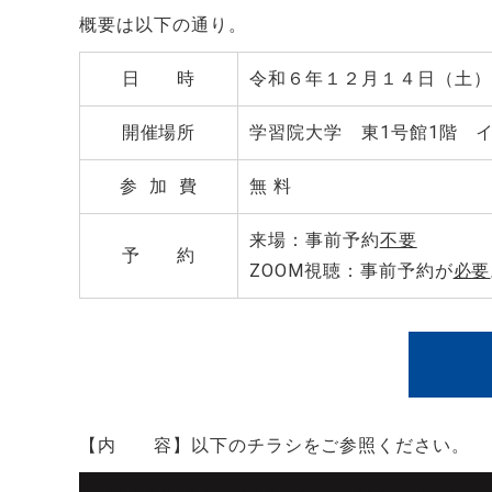
概要は以下の通り。
日 時
令和６年１２月１４日（土）
開催場所
学習院大学 東1号館1階 
参 加 費
無 料
来場：事前予約
不要
予 約
ZOOM視聴：事前予約が
必要
【内 容】以下のチラシをご参照ください。