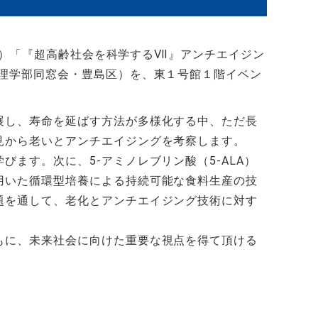
ウム）「『超高齢社会を科学するⅦ』アンチエイジン
理学部同窓会・豊島区）を、東１号館１階イベン
展し、寿命を延ばす方法が多様化する中、ただ長
見から老いとアンチエイジングを考察します。
学びます。次に、
5-
アミノレブリン酸（
5-ALA
）
用いた循環型培養による持続可能な食料生産の技
題を通して、老化とアンチエイジング技術に対す
もに、未来社会に向けた重要な視点を得て頂ける