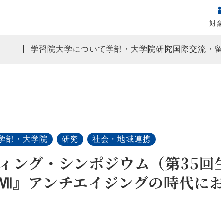
対
学習院大学について
学部・大学院
研究
国際交流・
学部・大学院
研究
社会・地域連携
ディング・シンポジウム（第35
Ⅶ』アンチエイジングの時代に