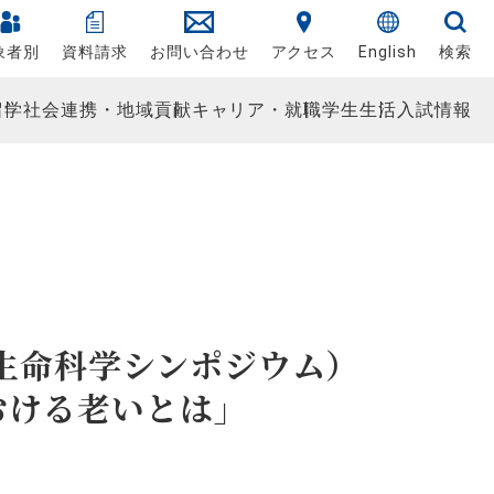
象者別
資料請求
お問い合わせ
アクセス
English
検索
留学
社会連携・地域貢献
キャリア・就職
学生生活
入試情報
回生命科学シンポジウム）
おける老いとは」