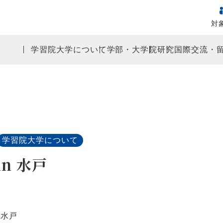
対
学習院大学について
学部・大学院
研究
国際交流・
学習院大学について
n 水戸
 水戸