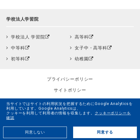
学校法人学習院
学校法人 学習院
高等科
中等科
女子中・高等科
初等科
幼稚園
プライバシーポリシー
サイトポリシー
クッキーポリシー
当サイトではサイトの利用状況を把握するためにGoogle Analyticsを
利用しています。Google Analyticsは、
サイトマップ
クッキーを利用して利用者の情報を収集します。
クッキーポリシーを
確認
学習院創立150周年記念事業特設サイト
同意しない
同意する
G.LiFE Web