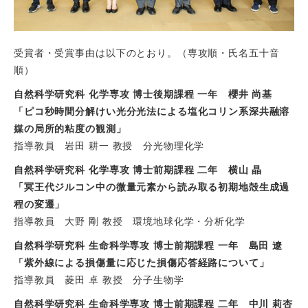
受賞者・受賞事由は以下のとおり。（専攻順・氏名五十音
順）
自然科学研究科 化学専攻 博士後期課程 一年 櫻井 尚基
「ピコ秒時間分解けい光分光法による塩化コリン系深共融溶
媒の局所的粘度の観測」
指導教員 岩田 耕一 教授 分光物理化学
自然科学研究科 化学専攻 博士前期課程 二年 横山 晶
「冥王代ジルコン中の微量元素から読み取る初期地殻生成過
程の変遷」
指導教員 大野 剛 教授 環境地球化学・分析化学
自然科学研究科 生命科学専攻 博士前期課程 一年 島田 遼
「紫外線による損傷量に応じた損傷応答経路について」
指導教員 菱田 卓 教授 分子生物学
自然科学研究科 生命科学専攻 博士前期課程 二年 中川 莉杏