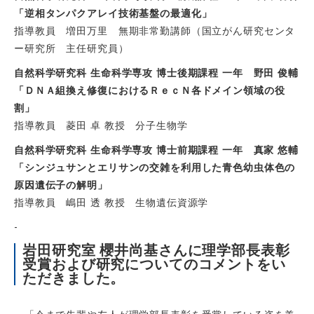
「逆相タンパクアレイ技術基盤の最適化」
指導教員 増田万里 無期非常勤講師（国立がん研究センタ
ー研究所 主任研究員）
自然科学研究科 生命科学専攻 博士後期課程 一年 野田 俊輔
「ＤＮＡ組換え修復におけるＲｅｃＮ各ドメイン領域の役
割」
指導教員 菱田 卓 教授 分子生物学
自然科学研究科 生命科学専攻 博士前期課程 一年 真家 悠輔
「シンジュサンとエリサンの交雑を利用した青色幼虫体色の
原因遺伝子の解明」
指導教員 嶋田 透 教授 生物遺伝資源学
-
岩田研究室 櫻井尚基さんに理学部長表彰
受賞および研究についてのコメントをい
ただきました。