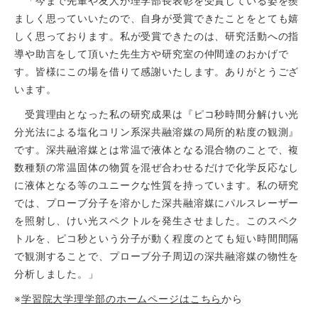
「今まで先輩や友人が理学部長表彰を受賞している姿を羨
ましく思っていいたので、自身が受賞できたことをとても嬉
しく思っております。私が受賞できたのは、研究活動への指
導や助言をして頂いた先生方や研究室の仲間達のおかげで
す。皆様にこの場を借りて感謝いたします。ありがとうござ
います。
受賞理由となった私の研究成果は『ピコ秒時間分解けい光
分光法による塩化コリン系深共融溶媒の局所的粘度の観測』
です。深共融溶媒とは常温で液体となる混合物のことで、複
数種類の常温固体の物質を混ぜ合わせるだけで化学反応なし
に液体となる等のユニークな性質を持っています。私の研究
では、プローブ分子を溶かした深共融溶媒にパルスレーザー
を照射し、けい光スペクトルを発生させました。このスペク
トルを、ピコ秒という分子が動く程度のとても短い時間間隔
で観測することで、プローブ分子周辺の深共融溶媒の物性を
分析しました。」
※
学習院大学理学部のホームページはこちら
から