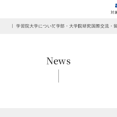
対
学習院大学について
学部・大学院
研究
国際交流・
News