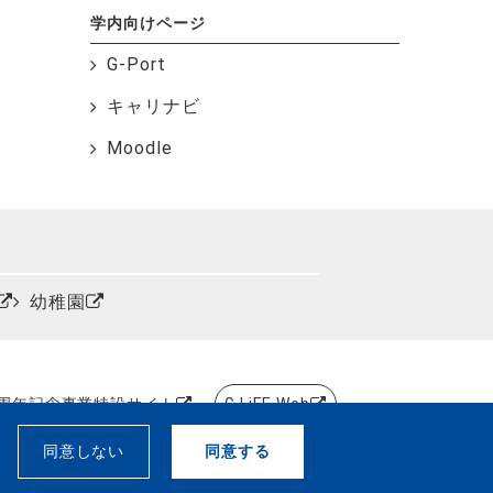
学内向けページ
G-Port
キャリナビ
Moodle
幼稚園
0周年記念事業特設サイト
G.LiFE Web
、
同意しない
同意する