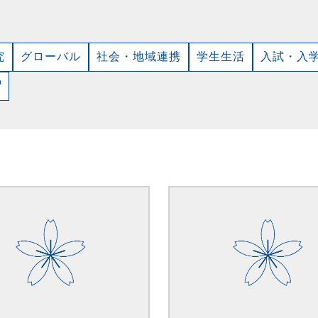
究
グローバル
社会・地域連携
学生生活
入試・入