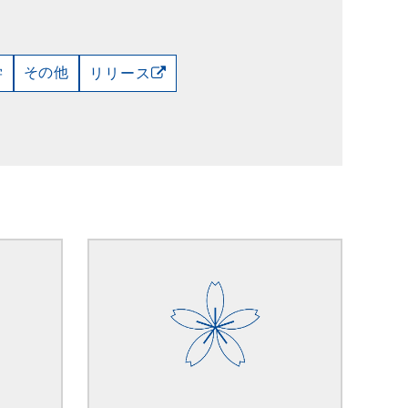
学
その他
リリース