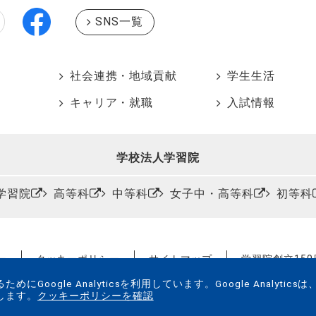
SNS一覧
社会連携・地域貢献
学生生活
キャリア・就職
入試情報
学校法人学習院
学習院
高等科
中等科
女子中・高等科
初等科
ー
クッキーポリシー
サイトマップ
学習院創立15
ogle Analyticsを利用しています。Google Analyticsは
します。
クッキーポリシーを確認
© Gakushuin University All Rights Reserved.