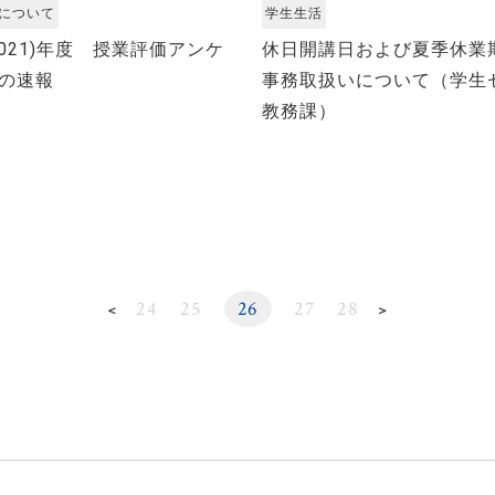
について
学生生活
2021)年度 授業評価アンケ
休日開講日および夏季休業
の速報
事務取扱いについて（学生
教務課）
24
25
26
27
28
＜
＞