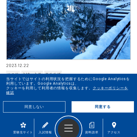
2023.12.22
その他
入試・入学
学生生活
当サイトではサイトの利用状況を把握するためにGoogle Analyticsを
利用しています。Google Analyticsは、
年末年始の事務取扱（休業）について
クッキーを利用して利用者の情報を収集します。
クッキーポリシーを
確認
同意しない
同意する
受験生サイト
入試情報
資料請求
アクセス