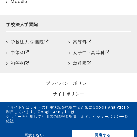
Moodle
学校法人学習院
学校法人 学習院
高等科
中等科
女子中・高等科
初等科
幼稚園
プライバシーポリシー
サイトポリシー
クッキーポリシー
当サイトではサイトの利用状況を把握するためにGoogle Analyticsを
利用しています。Google Analyticsは、
サイトマップ
クッキーを利用して利用者の情報を収集します。
クッキーポリシーを
確認
学習院創立150周年記念事業特設サイト
同意しない
同意する