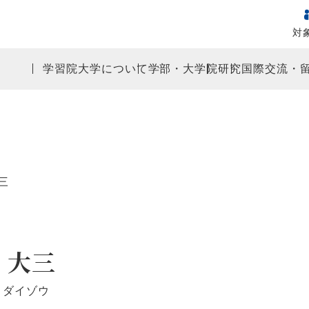
対
学習院大学について
学部・大学院
研究
国際交流・
三
 大三
 ダイゾウ