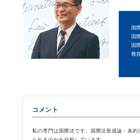
国
国
国
教
コメント
私の専門は国際法です。国際法形成論・条約
られるのかを分析しています。