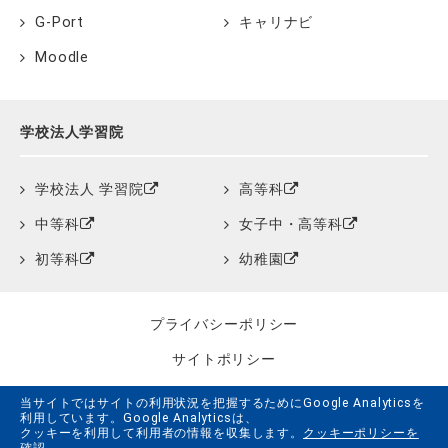
G-Port
キャリナビ
Moodle
学校法人学習院
学校法人 学習院
高等科
中等科
女子中・高等科
初等科
幼稚園
プライバシーポリシー
サイトポリシー
クッキーポリシー
当サイトではサイトの利用状況を把握するためにGoogle Analyticsを
利用しています。Google Analyticsは、
サイトマップ
クッキーを利用して利用者の情報を収集します。
クッキーポリシーを