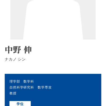
中野 伸
ナカノ シン
理学部 数学科
自然科学研究科 数学専攻
教授
学位