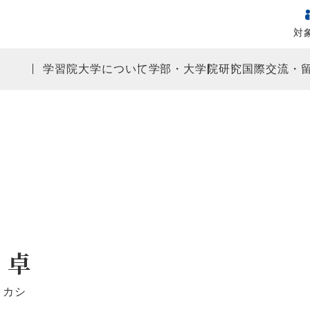
対
学習院大学について
学部・大学院
研究
国際交流・
 卓
タカシ