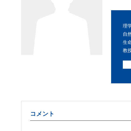
理
自
生
教
コメント