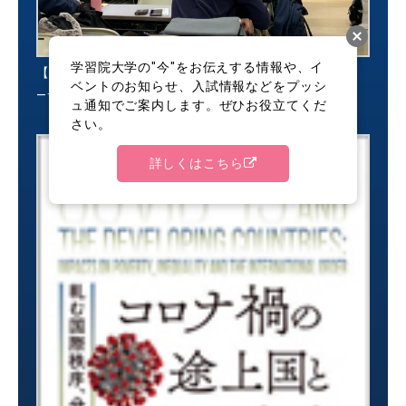
学習院大学の"今"をお伝えする情報や、イ
【開催報告】サステナブルな未来のためにできること
ベントのお知らせ、入試情報などをプッシ
―サステナブルカカオ会議（SCAJ）
ュ通知でご案内します。ぜひお役立てくだ
さい。
詳しくはこちら