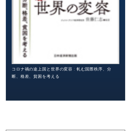
コロナ禍の途上国と世界の変容 : 軋む国際秩序、分
断、格差、貧困を考える