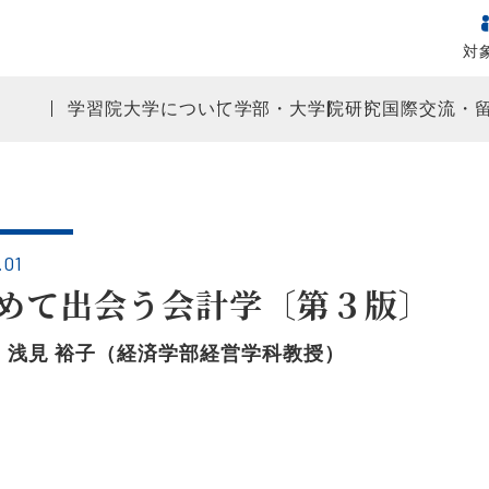
対
学習院大学について
学部・大学院
研究
国際交流・
.01
めて出会う会計学〔第３版〕
〕浅見 裕子（経済学部経営学科教授）