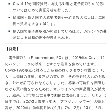
Covid-19が国際貿易に与える影響と電子商取引の関係に
ついてはじめて実証分析を行った。
輸出国・輸入国での感染者数や死亡者数の拡大は、二国
間の貿易を大きく減らす。
輸入国で電子商取引が発達しているほど、Covid-19の蔓
延による貿易の縮小が抑えられる。
【背景】
電子商取引（E-commerce, EC）は、2019年のCovid-19
のパンデミックの以来、ますます注目を集めています。
Covid-19の蔓延に対応した各種のロックダウン措置により、
人々は毎日の運動、食料品の買い物、その他必須のものを除
き、外出が許可されなくなりました。感染の可能性を回避し
ながら買い物をするために、オンラインでの商品購入が拡大
し、結果、EC市場は世界中で劇的に成長しました。たとえば
日本では、ECの3大市場（楽天、アマゾン、ヤフー）の売上
高が、2020年に前年同月比で1月に7％、2月に13％、3月に