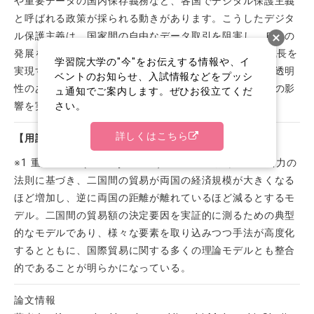
や重要データの国内保存義務など、各国でデジタル保護主義
と呼ばれる政策が採られる動きがあります。こうしたデジタ
ル保護主義は、国家間の自由なデータ取引を阻害し、ＥＣの
発展を阻害する恐れがあります。今後、
EC
のさらなる成長を
学習院大学の"今"をお伝えする情報や、イ
実現するためには、ルールに基づき、自由で開かれた、透明
ベントのお知らせ、入試情報などをプッシ
性のある環境を確立することが重要です。これらの規制の影
ュ通知でご案内します。ぜひお役立てくだ
さい。
響を実証的に検証することが、今後の研究課題です。
詳しくはこちら
【用語解説】
※1 重力モデル(Gravity Model)：物理学における万有引力の
法則に基づき、二国間の貿易が両国の経済規模が大きくなる
ほど増加し、逆に両国の距離が離れているほど減るとするモ
デル。二国間の貿易額の決定要因を実証的に測るための典型
的なモデルであり、様々な要素を取り込みつつ手法が高度化
するとともに、国際貿易に関する多くの理論モデルとも整合
的であることが明らかになっている。
論文情報