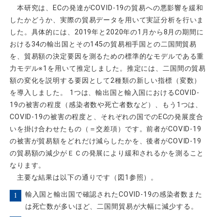
本研究は、ECの発達がCOVID-19の貿易への悪影響を緩和
したかどうか、実際の貿易データを用いて実証分析を行いま
した。具体的には、2019年と2020年の1月から8月の期間に
おける34の輸出国とその145の貿易相手国との二国間貿易
を、貿易額の決定要因を測るための標準的なモデルである重
力モデル※1を用いて推定しました。推定には、二国間の貿易
額の変化を説明する要因として2種類の新しい指標（変数）
を導入しました。 1つは、輸出国と輸入国におけるCOVID-
19の被害の程度（感染者数や死亡者数など）、もう1つは、
COVID-19の被害の程度と、それぞれの国でのECの発展度合
いを掛け合わせたもの（＝交差項）です。前者がCOVID-19
の被害が貿易額をどれだけ減らしたかを、後者がCOVID-19
の貿易額の減少がＥＣの発展により緩和されるかを測ること
なります。
主要な結果は以下の通りです（図1参照）。
輸入国と輸出国で確認されたCOVID-19の感染者数また
は死亡数が多いほど、二国間貿易が大幅に減少する。