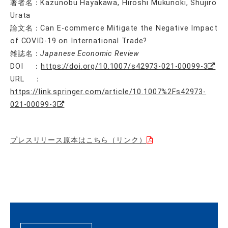
著者名：Kazunobu Hayakawa, Hiroshi Mukunoki, Shujiro
Urata
論文名：Can E-commerce Mitigate the Negative Impact
of COVID-19 on International Trade?
雑誌名：
Japanese Economic Review
DOI ：
https://doi.org/10.1007/s42973-021-00099-3
URL ：
https://link.springer.com/article/10.1007%2Fs42973-
021-00099-3
プレスリリース原本はこちら（リンク）