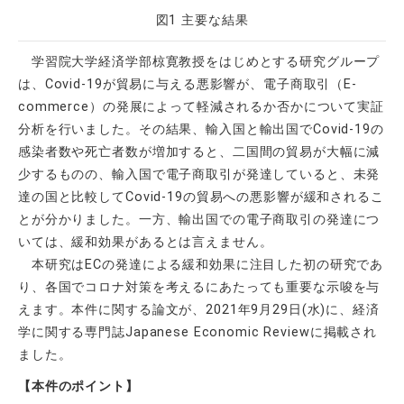
図1 主要な結果
学習院大学経済学部椋寛教授をはじめとする研究グループ
は、Covid-19が貿易に与える悪影響が、電子商取引（E-
commerce）の発展によって軽減されるか否かについて実証
分析を行いました。その結果、輸入国と輸出国でCovid-19の
感染者数や死亡者数が増加すると、二国間の貿易が大幅に減
少するものの、輸入国で電子商取引が発達していると、未発
達の国と比較してCovid-19の貿易への悪影響が緩和されるこ
とが分かりました。一方、輸出国での電子商取引の発達につ
いては、緩和効果があるとは言えません。
本研究はECの発達による緩和効果に注目した初の研究であ
り、各国でコロナ対策を考えるにあたっても重要な示唆を与
えます。本件に関する論文が、2021年9月29日(水)に、経済
学に関する専門誌Japanese Economic Reviewに掲載され
ました。
【本件のポイント】