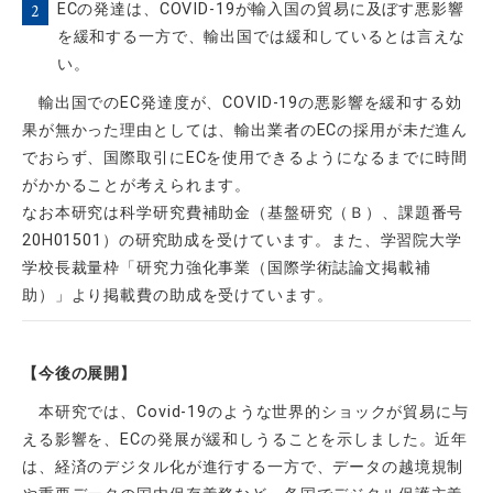
ECの発達は、COVID-19が輸入国の貿易に及ぼす悪影響
を緩和する一方で、輸出国では緩和しているとは言えな
い。
輸出国でのEC発達度が、COVID-19の悪影響を緩和する効
果が無かった理由としては、輸出業者のECの採用が未だ進ん
でおらず、国際取引にECを使用できるようになるまでに時間
がかかることが考えられます。
なお本研究は科学研究費補助金（基盤研究（Ｂ）、課題番号
20H01501）の研究助成を受けています。また、学習院大学
学校長裁量枠「研究力強化事業（国際学術誌論文掲載補
助）」より掲載費の助成を受けています。
【今後の展開】
本研究では、
Covid-19
のような世界的ショックが貿易に与
える影響を、
EC
の発展が緩和しうることを示しました。近年
は、経済のデジタル化が進行する一方で、データの越境規制