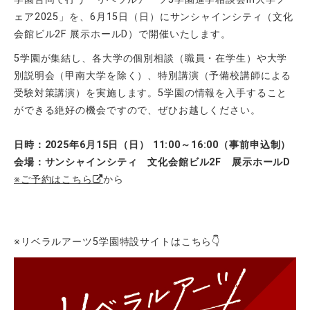
ェア
2025
」を、
6
月
15
日（日）にサンシャインシティ（文化
会館ビル
2F
展示ホール
D
）で開催いたします。
5学園が集結し、各大学の個別相談（職員・在学生）や大学
別説明会（甲南大学を除く）、特別講演（予備校講師による
受験対策講演）を実施します。
5
学園の情報を入手すること
ができる絶好の機会ですので、ぜひお越しください。
日時：2025年6月15日
（日）
11:00
～
16:00（事前申込制）
会場：サンシャインシティ 文化会館ビル2F 展示ホールD
※ご予約はこちら
から
※リベラルアーツ
5
学園特設サイトはこちら👇