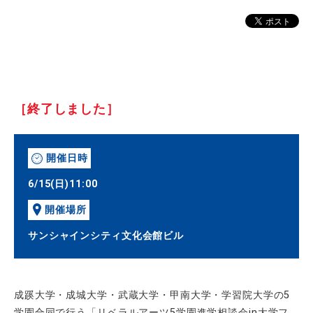
［終了しました］
開催日時
6/15(日)11:00
開催場所
サンシャインシティ文化会館ビル
成蹊大学・成城大学・武蔵大学・甲南大学・学習院大学の
5
学園合同で行う「リベラルアーツ
5
学園進学相談会
in
大学フ