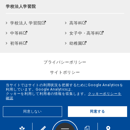
学校法人学習院
学校法人 学習院
高等科
中等科
女子中・高等科
初等科
幼稚園
プライバシーポリシー
サイトポリシー
クッキーポリシー
当サイトではサイトの利用状況を把握するためにGoogle Analyticsを
利用しています。Google Analyticsは、
サイトマップ
クッキーを利用して利用者の情報を収集します。
クッキーポリシーを
確認
学習院創立150周年記念事業特設サイト
同意しない
同意する
G.LiFE Web