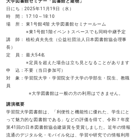
大学図書館セミナー「図書館と建物」
日にち：2025年11月19日（水）
時 間： 17:10～18:10
場 所： 東1号館4階 大学図書館セミナールーム
※東1号館1階イベントスペースでも同時中継予定
講 師：
植松貞夫先生（公益社団法人日本図書館協会理事
長）
定 員： 最大54名
※定員を超えた場合は立ち見となることがあります
申 込：不要（当日参加可）
対 象：
学習院大学・学習院女子大学の学部生・院生、教職
員
※大学図書館は一般の方の利用はできません。
講演概要
学習院大学図書館は、「利便性と機能性に優れた、学生にと
って魅力的な図書館である」などの評価を得て、令和７年度
第41回の日本図書館協会建築賞を受賞しました。近年の情報
流通のデジタル化・モバイル化は、学習や研究での情報利用