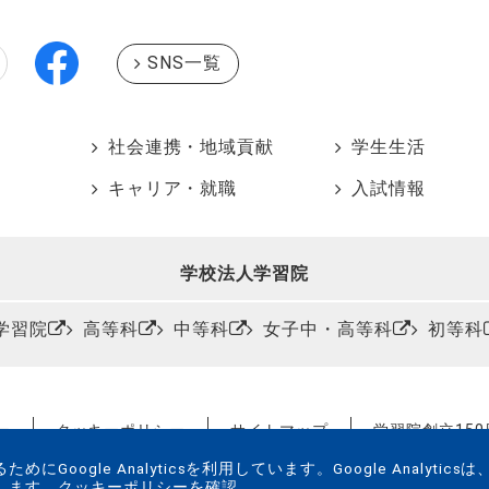
SNS一覧
社会連携・地域貢献
学生生活
キャリア・就職
入試情報
学校法人学習院
学習院
高等科
中等科
女子中・高等科
初等科
ー
クッキーポリシー
サイトマップ
学習院創立15
ogle Analyticsを利用しています。Google Analyticsは
します。
クッキーポリシーを確認