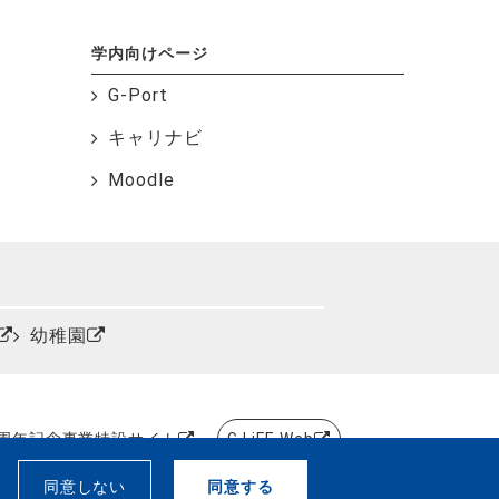
学内向けページ
G-Port
キャリナビ
Moodle
幼稚園
0周年記念事業特設サイト
G.LiFE Web
、
同意しない
同意する