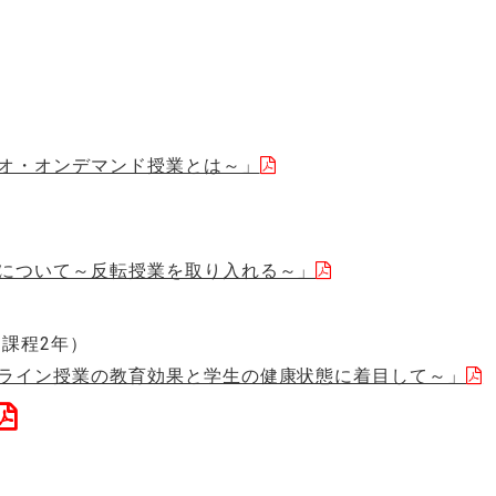
）
オ・オンデマンド授業とは～」
について～反転授業を取り入れる～」
課程2年）
ライン授業の教育効果と学生の健康状態に着目して～」