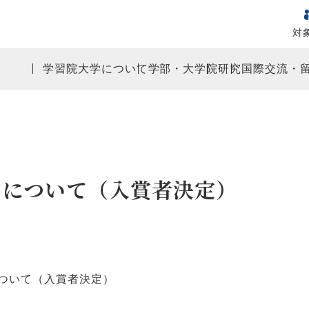
対
学習院大学について
学部・大学院
研究
国際交流・
」について（入賞者決定）
について（入賞者決定）