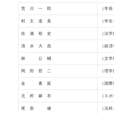
荒 川 一 郎
（学長
村 主 道 美
（学生
佐 瀬 裕 史
（法学
清 水 大 昌
（経済
林 公 輔
（文学
岡 田 哲 二
（理学
金 素 延
（国際
北 村 麻 衣
（スポ
尾 形 健
（法科