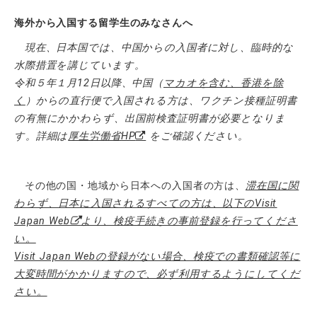
海外から入国する留学生のみなさんへ
現在、日本国では、中国からの入国者に対し、臨時的な
水際措置を講じています。
令和５年１月12日以降、中国（
マカオを含む、香港を除
く
）からの直行便で入国される方は、ワクチン接種証明書
の有無にかかわらず、出国前検査証明書が必要となりま
す。詳細は
厚生労働省HP
をご確認ください。
その他の国・地域から日本への入国者の方は、
滞在国に関
わらず、日本に入国されるすべての方は、以下の
Visit
Japan Web
より、検疫手続きの事前登録を行ってくださ
い。
Visit Japan Webの登録がない場合、検疫での書類確認等に
大変時間がかかりますので、必ず利用するようにしてくだ
さい。