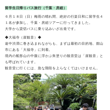
留学生日帰りバス旅行（千葉・房総）
６月１８日（日）梅雨の晴れ間、絶好の行楽日和に留学生４
１名が参加し、千葉・房総ツアーに行ってきました。
大学から貸切バスに乗り込みいざ出発です。
◆大福寺（崖観音）◆
途中渋滞に巻き込まれながらも、まずは最初の目的地、館山
市にある「大福寺」に到着。
境内の船形山の中腹に浮かぶ朱塗りの観音堂は「崖観音」と
も呼ばれています。
観音堂に行くには、急な階段を上らなくてはいけません。